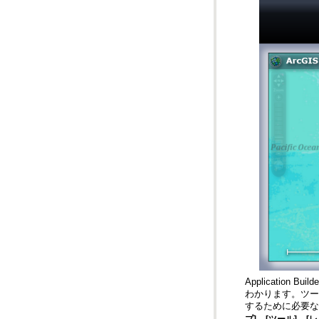
するために必要な
、
、
プ]
[ツール]
[