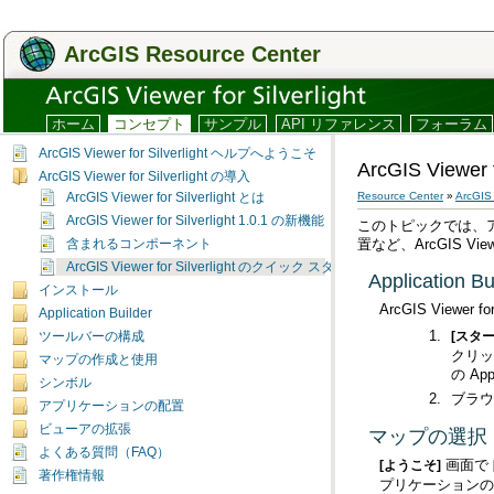
ArcGIS Resource Center
ホーム
コンセプト
サンプル
API リファレンス
フォーラム
ArcGIS Viewer for Silverlight ヘルプへようこそ
ArcGIS View
ArcGIS Viewer for Silverlight の導入
Resource Center
»
ArcGIS 
ArcGIS Viewer for Silverlight とは
ArcGIS Viewer for Silverlight 1.0.1 の新機能
置など、
ArcGIS Viewe
含まれるコンポーネント
ArcGIS Viewer for Silverlight のクイック スタート ガイド
Application 
インストール
ArcGIS Viewer for 
Application Builder
[スタ
ツールバーの構成
マップの作成と使用
の Ap
シンボル
ブラウ
アプリケーションの配置
ビューアの拡張
マップの選択
よくある質問（FAQ）
画面で
[ようこそ]
著作権情報
プリケーションの