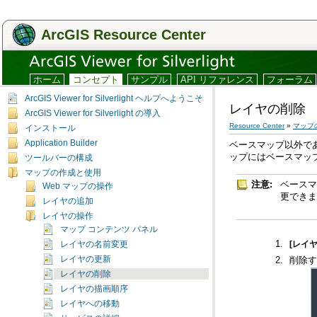
ArcGIS Resource Center
ホーム
コンセプト
サンプル
API リファレンス
フォーラム
ArcGIS Viewer for Silverlight ヘルプへようこそ
レイヤの削除
ArcGIS Viewer for Silverlight の導入
Resource Center
»
マップ
インストール
Application Builder
ップにはベースマッ
ツールバーの構成
マップの作成と使用
注意:
Web マップの操作
更でき
レイヤの追加
レイヤの操作
マップ コンテンツ パネル
レイヤの名前変更
[レイ
レイヤの更新
削除す
レイヤの削除
レイヤの描画順序
レイヤへの移動