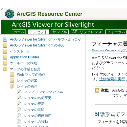
ArcGIS Resource Center
ホーム
コンセプト
サンプル
API リファレンス
フォーラム
ArcGIS Viewer for Silverlight ヘルプへようこそ
フィーチャの
ArcGIS Viewer for Silverlight の導入
Resource Center
»
マップ
インストール
Application Builder
ArcGIS Viewer for Sil
およびグラフィック
ツールバーの構成
ださい。
マップの作成と使用
レイヤのフィーチャ
Web マップの操作
り、
近傍検索を実行
レイヤの追加
レイヤの操作
注意:
マップ コンテンツ パネル
です。マ
レイヤの名前変更
レイヤの更新
レイヤの削除
対話形式でフ
レイヤの描画順序
フィーチャを対話
レイヤへの移動