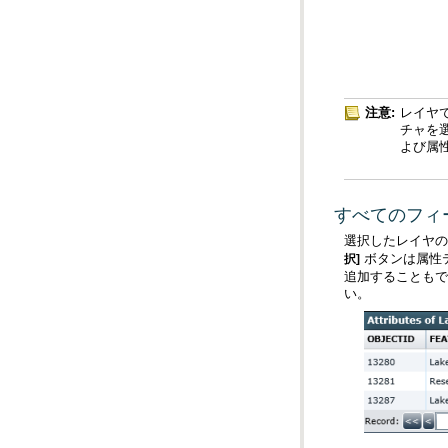
注意:
よび属
すべてのフィ
選択したレイヤの
ボタンは属性
択]
追加することもで
い。