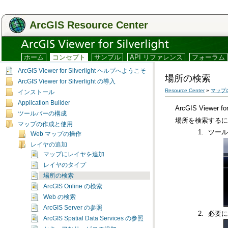
ArcGIS Resource Center
ホーム
コンセプト
サンプル
API リファレンス
フォーラム
ArcGIS Viewer for Silverlight ヘルプへようこそ
場所の検索
ArcGIS Viewer for Silverlight の導入
Resource Center
»
マップ
インストール
Application Builder
ArcGIS Viewer for 
ツールバーの構成
場所を検索するに
マップの作成と使用
ツー
Web マップの操作
レイヤの追加
マップにレイヤを追加
レイヤのタイプ
場所の検索
ArcGIS Online の検索
Web の検索
ArcGIS Server の参照
必要に
ArcGIS Spatial Data Services の参照