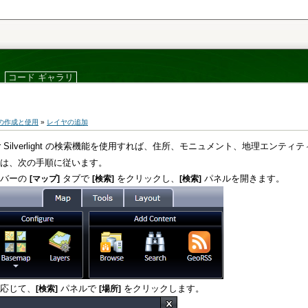
コード ギャラリ
の作成と使用
»
レイヤの追加
Silverlight
の検索機能を使用すれば、住所、モニュメント、地理エンティテ
は、次の手順に従います。
ルバーの
タブで
をクリックし、
パネルを開きます。
[マップ]
[検索]
[検索]
応じて、
パネルで
をクリックします。
[検索]
[場所]