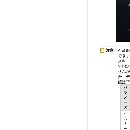
注意:
値は
タ