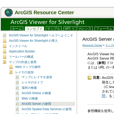
ArcGIS Resource Center
ホーム
コンセプト
サンプル
API リファレンス
フォーラム
ArcGIS Viewer for Silverlight ヘルプへようこそ
ArcGIS Serve
ArcGIS Viewer for Silverlight の導入
Resource Center
»
マップ
インストール
Application Builder
ArcGIS Viewer for 
ツールバーの構成
マップの作成と使用
には、
[参照]
Web マップの操作
または URL の
レイヤの追加
注意:
マップにレイヤを追加
レイヤのタイプ
場所の検索
されて
ArcGIS Online の検索
問
」を
Web の検索
ArcGIS Server の参照
ArcGIS Spatial Data Services の参照
参照機能を使用して