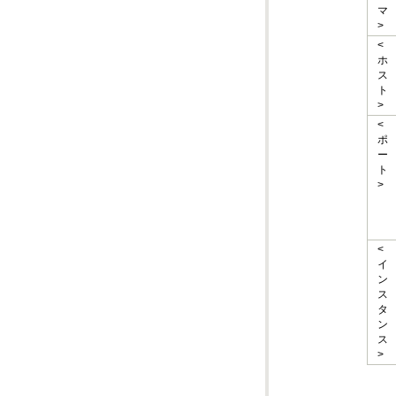
>
>
>
>