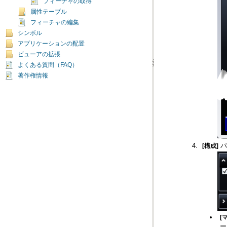
フィーチャの取得
属性テーブル
フィーチャの編集
シンボル
アプリケーションの配置
ビューアの拡張
よくある質問（FAQ）
著作権情報
パ
[構成]
[
ー