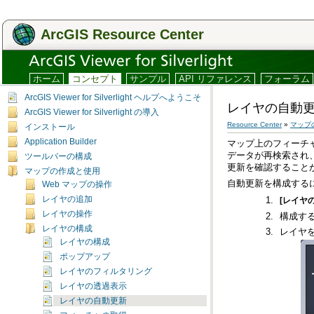
ArcGIS Resource Center
ホーム
コンセプト
サンプル
API リファレンス
フォーラム
ArcGIS Viewer for Silverlight ヘルプへようこそ
レイヤの自動
ArcGIS Viewer for Silverlight の導入
Resource Center
»
マップ
インストール
Application Builder
マップ上の
フィーチ
ツールバーの構成
更新を確認することが
マップの作成と使用
自動更新を構成する
Web マップの操作
レイヤの追加
[レイヤ
レイヤの操作
構成す
レイヤの構成
レイヤ
レイヤの構成
ポップアップ
レイヤのフィルタリング
レイヤの透過表示
レイヤの自動更新