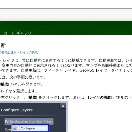
コード ギャラリ
更新
の作成と使用
»
レイヤの構成
ャ レイヤ
できます。自動更新は、フィーチャ レイヤ、GeoRSS レイヤ、
ダイナミッ
には、次の手順に従います。
パネルを開きます。
の構成]
るレイヤを選択します。
を右クリックし、
をクリックします。または、
パネルの
[構成]
[レイヤの構成]