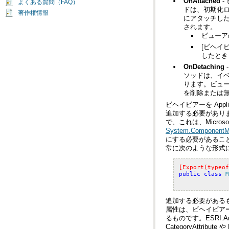
OnAttached
よくある質問（FAQ）
著作権情報
されます。
ビューア
したとき
OnDetaching
を削除または
で、これは、Microso
System.ComponentMo
常に次のような形式
[Export(typeof
public
class
M
CategoryAttrib