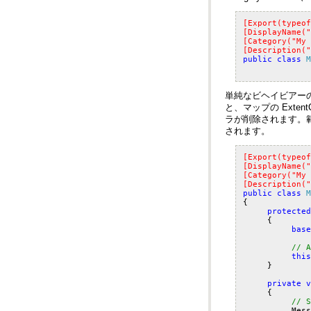
[Export(typeof
[DisplayName("
[Category("My 
[Description("
public
class
M
されます。
[Export(typeof
[DisplayName("
[Category("My 
[Description("
public
class
M
{
protected
{
base
// A
this
}
private
v
{
// S
Mess