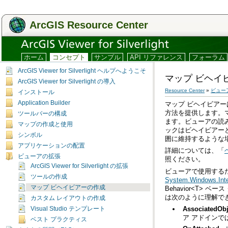
ArcGIS Resource Center
ホーム
コンセプト
サンプル
API リファレンス
フォーラム
ArcGIS Viewer for Silverlight ヘルプへようこそ
マップ ビヘイ
ArcGIS Viewer for Silverlight の導入
Resource Center
»
ビュー
インストール
Application Builder
マップ ビヘイビアー
ツールバーの構成
マップの作成と使用
シンボル
囲に維持するような
アプリケーションの配置
詳細については、「
ビューアの拡張
照ください。
ArcGIS Viewer for Silverlight の拡張
ビューアで使用する
ツールの作成
System.Windows.Inter
マップ ビヘイビアーの作成
は次のように理解で
カスタム レイアウトの作成
AssociatedObj
Visual Studio テンプレート
ア アドインで
ベスト プラクティス